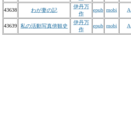
伊丹万
43638
epub
mobi
A
わが妻の記
作
伊丹万
43639
epub
mobi
A
私の活動写真傍観史
作