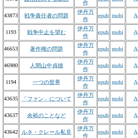
作
伊丹万
43873
epub
mobi
A
戦争責任者の問題
作
伊丹万
1193
epub
mobi
A
戦争中止を望む
作
伊丹万
46653
epub
mobi
A
著作権の問題
作
伊丹万
46980
epub
mobi
A
人間山中貞雄
作
伊丹万
1194
epub
mobi
A
一つの世界
作
伊丹万
43635
epub
mobi
A
「ファン」について
作
伊丹万
43637
epub
mobi
A
余裕のことなど
作
伊丹万
43642
epub
mobi
A
ルネ・クレール私見
作