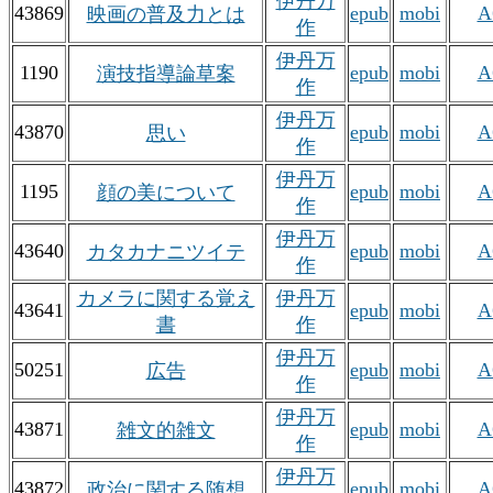
伊丹万
43869
epub
mobi
A
映画の普及力とは
作
伊丹万
1190
epub
mobi
A
演技指導論草案
作
伊丹万
43870
epub
mobi
A
思い
作
伊丹万
1195
epub
mobi
A
顔の美について
作
伊丹万
43640
epub
mobi
A
カタカナニツイテ
作
カメラに関する覚え
伊丹万
43641
epub
mobi
A
書
作
伊丹万
50251
epub
mobi
A
広告
作
伊丹万
43871
epub
mobi
A
雑文的雑文
作
伊丹万
43872
epub
mobi
A
政治に関する随想