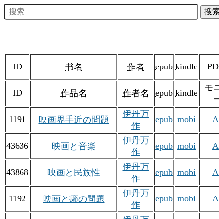
ID
epub
kindle
PD
书名
作者
モ
ID
epub
kindle
作品名
作者名
伊丹万
1191
epub
mobi
A
映画界手近の問題
作
伊丹万
43636
epub
mobi
A
映画と音楽
作
伊丹万
43868
epub
mobi
A
映画と民族性
作
伊丹万
1192
epub
mobi
A
映画と癩の問題
作