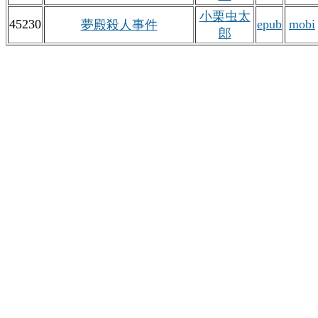
小栗虫太
45230
epub
mobi
夢殿殺人事件
郎