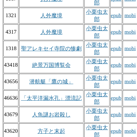
郎
小栗虫太
1321
epub
mobi
人外魔境
郎
小栗虫太
4317
epub
mobi
人外魔境
郎
小栗虫太
1318
epub
mobi
聖アレキセイ寺院の惨劇
郎
小栗虫太
43418
epub
mobi
絶景万国博覧会
郎
小栗虫太
43656
epub
mobi
潜航艇「鷹の城」
郎
小栗虫太
46636
epub
mobi
「太平洋漏水孔」漂流記
郎
小栗虫太
43679
epub
mobi
人魚謎お岩殺し
郎
小栗虫太
43620
epub
mobi
方子と末起
郎