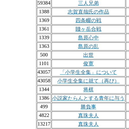
59384
三人兄弟
1388
志賀直哉氏の作品
1369
四条畷の戦
1361
賤ヶ岳合戦
1339
島原心中
1363
島原の乱
500
出世
1101
俊寛
43057
「小学生全集」について
43058
小学生全集に就て（再び）
1344
将棋
1386
小説家たらんとする青年に与う
499
勝負事
4822
真珠夫人
13217
真珠夫人