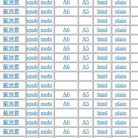
epub
mobi
A6
A5
html
plain
菊池寛
epub
mobi
A6
A5
html
plain
菊池寛
epub
mobi
html
plain
菊池寛
epub
mobi
A6
A5
html
plain
菊池寛
epub
mobi
A6
A5
html
plain
菊池寛
epub
mobi
A6
A5
html
plain
菊池寛
epub
mobi
A6
A5
html
plain
菊池寛
epub
mobi
A6
A5
html
plain
菊池寛
epub
mobi
html
plain
菊池寛
epub
mobi
html
plain
菊池寛
epub
mobi
A6
A5
html
plain
菊池寛
epub
mobi
A6
A5
html
plain
菊池寛
epub
mobi
html
plain
菊池寛
epub
mobi
A6
A5
html
plain
菊池寛
epub
mobi
A6
A5
html
plain
菊池寛