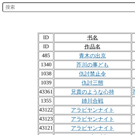
ID
书名
ID
作品名
485
青木の出京
1340
芥川の事ども
1038
仇討禁止令
1039
仇討三態
43361
兄貴のような心持
1355
姉川合戦
43122
アラビヤンナイト
43123
アラビヤンナイト
43121
アラビヤンナイト