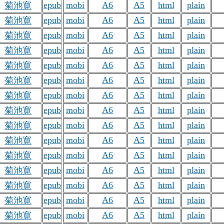
epub
mobi
A6
A5
html
plain
菊池寛
epub
mobi
A6
A5
html
plain
菊池寛
epub
mobi
A6
A5
html
plain
菊池寛
epub
mobi
A6
A5
html
plain
菊池寛
epub
mobi
A6
A5
html
plain
菊池寛
epub
mobi
A6
A5
html
plain
菊池寛
epub
mobi
A6
A5
html
plain
菊池寛
epub
mobi
A6
A5
html
plain
菊池寛
epub
mobi
A6
A5
html
plain
菊池寛
epub
mobi
A6
A5
html
plain
菊池寛
epub
mobi
A6
A5
html
plain
菊池寛
epub
mobi
A6
A5
html
plain
菊池寛
epub
mobi
A6
A5
html
plain
菊池寛
epub
mobi
A6
A5
html
plain
菊池寛
epub
mobi
A6
A5
html
plain
菊池寛