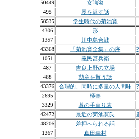
50449
女強盗
495
恩を返す話
58535
学生時代の菊池寛
4306
形
1357
川中島合戦
43368
「菊池寛全集」の序
1051
義民甚兵衛
487
吉良上野の立場
488
勲章を貰う話
43376
合理的、同時に多量の人間味
2695
極楽
3329
碁の手直り表
42472
最近の菊池寛氏
48206
差押へられる話
1367
真田幸村