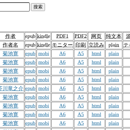
epub
kindle
PDF1
PDF2
作者
网页
纯文本
epub
kindle
plain
作者名
モニター
印刷
立読み
テ
epub
mobi
A6
A5
html
plain
菊池寛
epub
mobi
A6
A5
html
plain
菊池寛
epub
mobi
A6
A5
html
plain
菊池寛
epub
mobi
A6
A5
html
plain
菊池寛
epub
mobi
A6
A5
html
plain
芥川竜之介
epub
mobi
A6
A5
html
plain
菊池寛
epub
mobi
A6
A5
html
plain
菊池寛
epub
mobi
A6
A5
html
plain
菊池寛
epub
mobi
A6
A5
html
plain
菊池寛