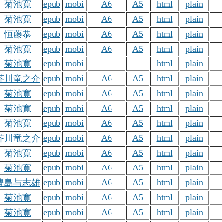
epub
mobi
A6
A5
html
plain
菊池寛
epub
mobi
A6
A5
html
plain
菊池寛
epub
mobi
A6
A5
html
plain
恒藤恭
epub
mobi
A6
A5
html
plain
菊池寛
epub
mobi
html
plain
菊池寛
epub
mobi
A6
A5
html
plain
芥川竜之介
epub
mobi
A6
A5
html
plain
菊池寛
epub
mobi
A6
A5
html
plain
菊池寛
epub
mobi
A6
A5
html
plain
菊池寛
epub
mobi
A6
A5
html
plain
芥川竜之介
epub
mobi
A6
A5
html
plain
菊池寛
epub
mobi
A6
A5
html
plain
菊池寛
epub
mobi
A6
A5
html
plain
豊島与志雄
epub
mobi
A6
A5
html
plain
菊池寛
epub
mobi
A6
A5
html
plain
菊池寛