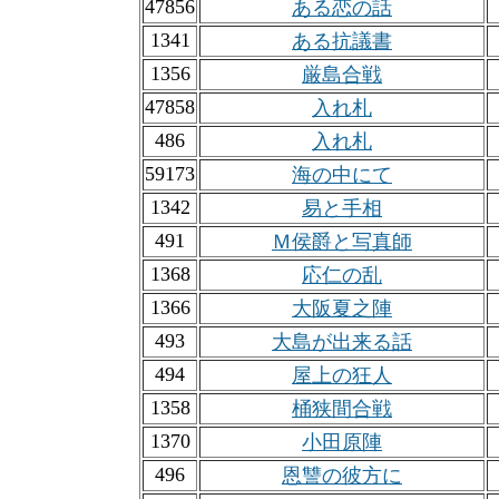
47856
ある恋の話
1341
ある抗議書
1356
厳島合戦
47858
入れ札
486
入れ札
59173
海の中にて
1342
易と手相
491
Ｍ侯爵と写真師
1368
応仁の乱
1366
大阪夏之陣
493
大島が出来る話
494
屋上の狂人
1358
桶狭間合戦
1370
小田原陣
496
恩讐の彼方に