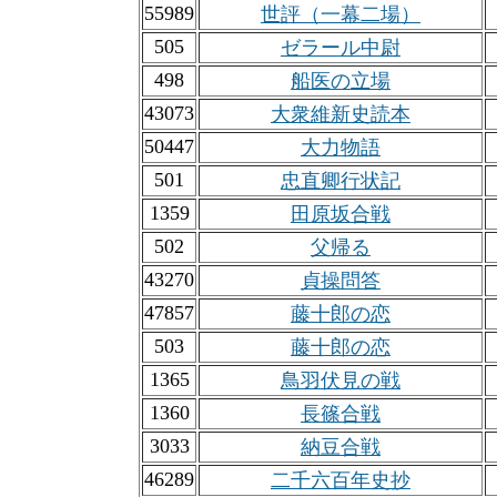
55989
世評（一幕二場）
505
ゼラール中尉
498
船医の立場
43073
大衆維新史読本
50447
大力物語
501
忠直卿行状記
1359
田原坂合戦
502
父帰る
43270
貞操問答
47857
藤十郎の恋
503
藤十郎の恋
1365
鳥羽伏見の戦
1360
長篠合戦
3033
納豆合戦
46289
二千六百年史抄