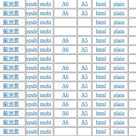
epub
mobi
A6
A5
html
plain
菊池寛
epub
mobi
A6
A5
html
plain
菊池寛
epub
mobi
html
plain
菊池寛
epub
mobi
html
plain
菊池寛
epub
mobi
A6
A5
html
plain
菊池寛
epub
mobi
A6
A5
html
plain
菊池寛
epub
mobi
html
plain
菊池寛
epub
mobi
A6
A5
html
plain
菊池寛
epub
mobi
A6
A5
html
plain
菊池寛
epub
mobi
A6
A5
html
plain
菊池寛
epub
mobi
A6
A5
html
plain
菊池寛
epub
mobi
A6
A5
html
plain
菊池寛
epub
mobi
A6
A5
html
plain
菊池寛
epub
mobi
A6
A5
html
plain
菊池寛
epub
mobi
html
plain
菊池寛